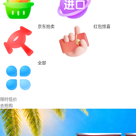
京东拍卖
红包惊喜
全部
限时低价
去抢购