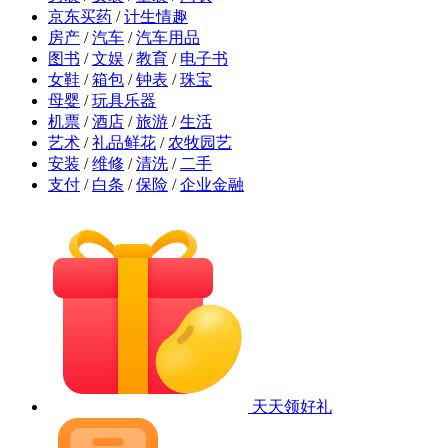
京东买药
/
计生情趣
房产
/
汽车
/
汽车用品
图书
/
文娱
/
教育
/
电子书
女鞋
/
箱包
/
钟表
/
珠宝
母婴
/
玩具乐器
机票
/
酒店
/
旅游
/
生活
艺术
/
礼品鲜花
/
农牧园艺
安装
/
维修
/
清洗
/
二手
支付
/
白条
/
保险
/
企业金融
天天领好礼