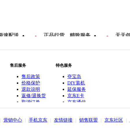
极速配送
正品行货，精致服务
天天
售后服务
特色服务
售后政策
夺宝岛
价格保护
DIY装机
退款说明
延保服务
返修/退换货
京东E卡
取消订单
京东通信
京鱼座智能
|
营销中心
|
手机京东
|
友情链接
|
销售联盟
|
京东社区
|