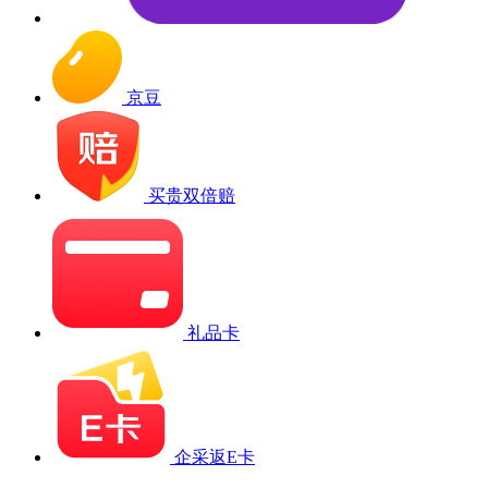
京豆
买贵双倍赔
礼品卡
企采返E卡