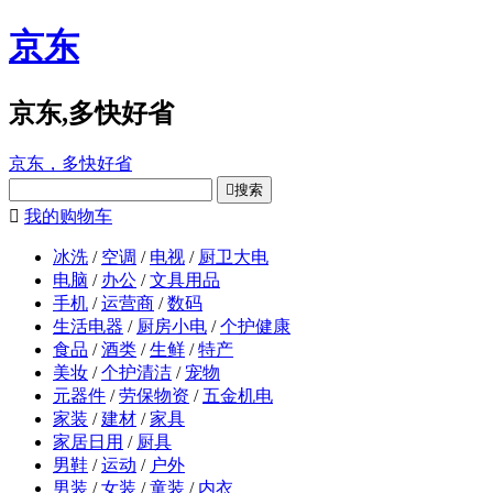
京东
京东,多快好省
京东，多快好省

搜索

我的购物车
冰洗
/
空调
/
电视
/
厨卫大电
电脑
/
办公
/
文具用品
手机
/
运营商
/
数码
生活电器
/
厨房小电
/
个护健康
食品
/
酒类
/
生鲜
/
特产
美妆
/
个护清洁
/
宠物
元器件
/
劳保物资
/
五金机电
家装
/
建材
/
家具
家居日用
/
厨具
男鞋
/
运动
/
户外
男装
/
女装
/
童装
/
内衣