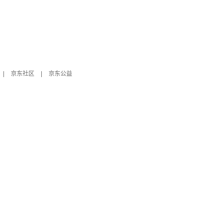
|
京东社区
|
京东公益