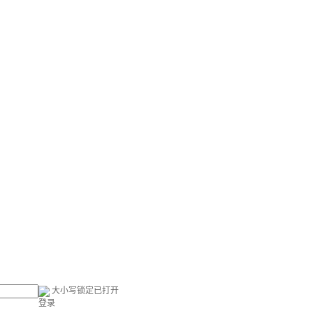
大小写锁定已打开
登录