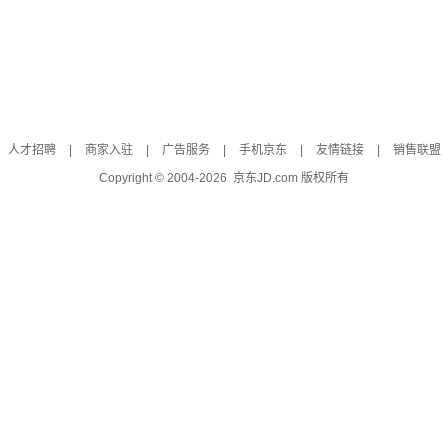
人才招聘
|
商家入驻
|
广告服务
|
手机京东
|
友情链接
|
销售联盟
Copyright © 2004-
2026
京东JD.com 版权所有