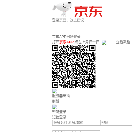
登录页面，改进建议
京东APP扫码登录
打开
京东APP
点左上角扫一扫
查看教程
服务器出错
刷新
密码登录
短信登录