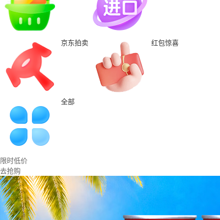
京东拍卖
红包惊喜
全部
限时低价
去抢购