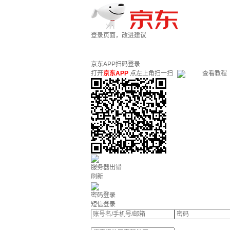
登录页面，改进建议
京东APP扫码登录
打开
京东APP
点左上角扫一扫
查看教程
服务器出错
刷新
密码登录
短信登录