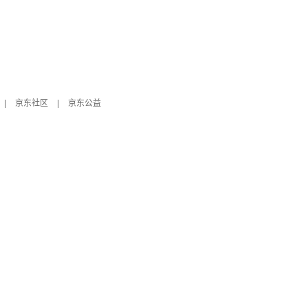
|
京东社区
|
京东公益