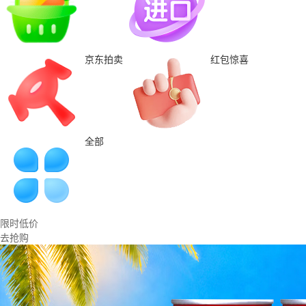
京东拍卖
红包惊喜
全部
限时低价
去抢购