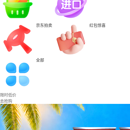
京东拍卖
红包惊喜
全部
限时低价
去抢购