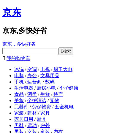
京东
京东,多快好省
京东，多快好省

搜索

我的购物车
冰洗
/
空调
/
电视
/
厨卫大电
电脑
/
办公
/
文具用品
手机
/
运营商
/
数码
生活电器
/
厨房小电
/
个护健康
食品
/
酒类
/
生鲜
/
特产
美妆
/
个护清洁
/
宠物
元器件
/
劳保物资
/
五金机电
家装
/
建材
/
家具
家居日用
/
厨具
男鞋
/
运动
/
户外
男装
/
女装
/
童装
/
内衣