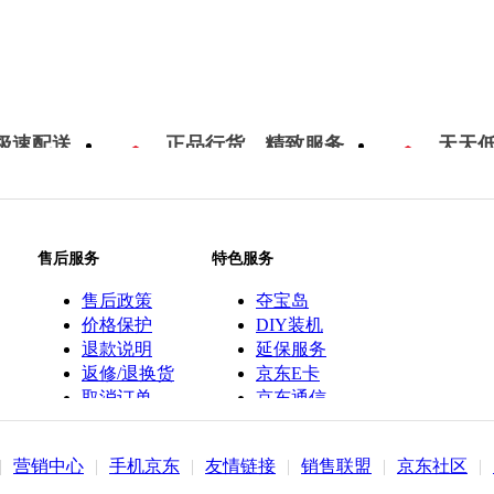
极速配送
正品行货，精致服务
天天
售后服务
特色服务
售后政策
夺宝岛
价格保护
DIY装机
退款说明
延保服务
返修/退换货
京东E卡
取消订单
京东通信
京鱼座智能
|
营销中心
|
手机京东
|
友情链接
|
销售联盟
|
京东社区
|