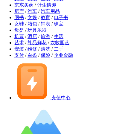
京东买药
/
计生情趣
房产
/
汽车
/
汽车用品
图书
/
文娱
/
教育
/
电子书
女鞋
/
箱包
/
钟表
/
珠宝
母婴
/
玩具乐器
机票
/
酒店
/
旅游
/
生活
艺术
/
礼品鲜花
/
农牧园艺
安装
/
维修
/
清洗
/
二手
支付
/
白条
/
保险
/
企业金融
充值中心