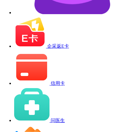
企采返E卡
信用卡
问医生