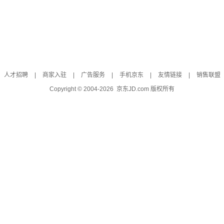
人才招聘
|
商家入驻
|
广告服务
|
手机京东
|
友情链接
|
销售联盟
Copyright © 2004-
2026
京东JD.com 版权所有