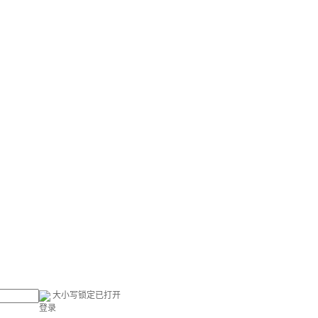
大小写锁定已打开
登录