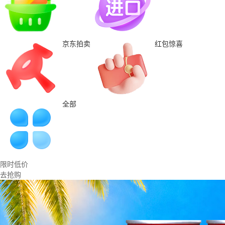
京东拍卖
红包惊喜
全部
限时低价
去抢购