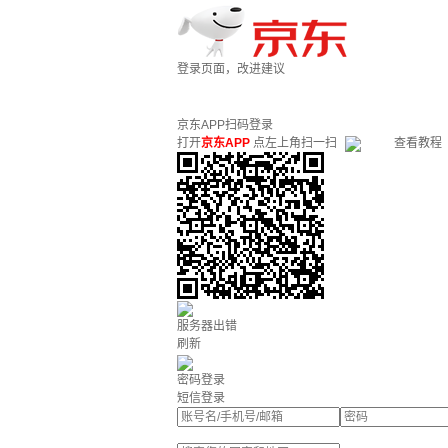
登录页面，改进建议
京东APP扫码登录
打开
京东APP
点左上角扫一扫
查看教程
服务器出错
刷新
密码登录
短信登录