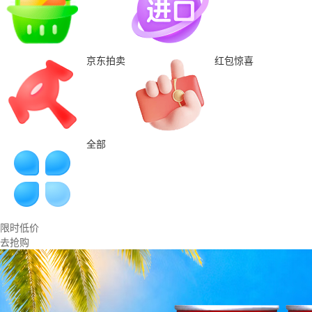
京东拍卖
红包惊喜
全部
限时低价
去抢购