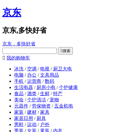
京东
京东,多快好省
京东，多快好省

搜索

我的购物车
冰洗
/
空调
/
电视
/
厨卫大电
电脑
/
办公
/
文具用品
手机
/
运营商
/
数码
生活电器
/
厨房小电
/
个护健康
食品
/
酒类
/
生鲜
/
特产
美妆
/
个护清洁
/
宠物
元器件
/
劳保物资
/
五金机电
家装
/
建材
/
家具
家居日用
/
厨具
男鞋
/
运动
/
户外
男装
/
女装
/
童装
/
内衣