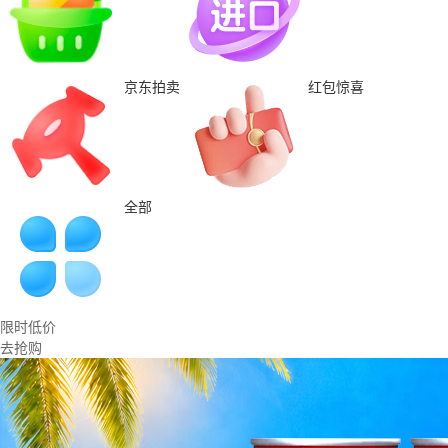
京东拍卖
红包惊喜
全部
限时低价
去抢购