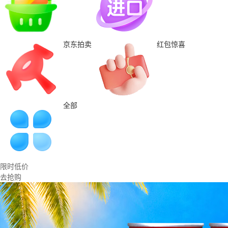
京东拍卖
红包惊喜
全部
限时低价
去抢购