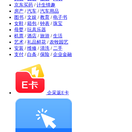
京东买药
/
计生情趣
房产
/
汽车
/
汽车用品
图书
/
文娱
/
教育
/
电子书
女鞋
/
箱包
/
钟表
/
珠宝
母婴
/
玩具乐器
机票
/
酒店
/
旅游
/
生活
艺术
/
礼品鲜花
/
农牧园艺
安装
/
维修
/
清洗
/
二手
支付
/
白条
/
保险
/
企业金融
企采返E卡