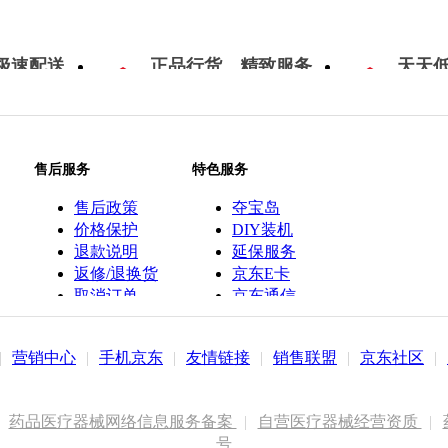
极速配送
正品行货，精致服务
天天
售后服务
特色服务
售后政策
夺宝岛
价格保护
DIY装机
退款说明
延保服务
返修/退换货
京东E卡
取消订单
京东通信
京鱼座智能
|
营销中心
|
手机京东
|
友情链接
|
销售联盟
|
京东社区
|
药品医疗器械网络信息服务备案
|
自营医疗器械经营资质
|
号