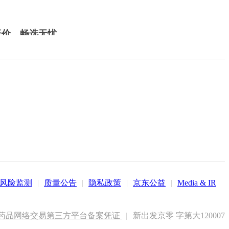
低价，畅选无忧
风险监测
|
质量公告
|
隐私政策
|
京东公益
|
Media & IR
药品网络交易第三方平台备案凭证
|
新出发京零 字第大120007