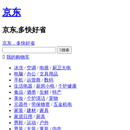
京东
京东,多快好省
京东，多快好省

搜索

我的购物车
冰洗
/
空调
/
电视
/
厨卫大电
电脑
/
办公
/
文具用品
手机
/
运营商
/
数码
生活电器
/
厨房小电
/
个护健康
食品
/
酒类
/
生鲜
/
特产
美妆
/
个护清洁
/
宠物
元器件
/
劳保物资
/
五金机电
家装
/
建材
/
家具
家居日用
/
厨具
男鞋
/
运动
/
户外
男装
/
女装
/
童装
/
内衣