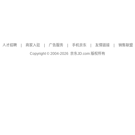
人才招聘
|
商家入驻
|
广告服务
|
手机京东
|
友情链接
|
销售联盟
Copyright © 2004-
2026
京东JD.com 版权所有