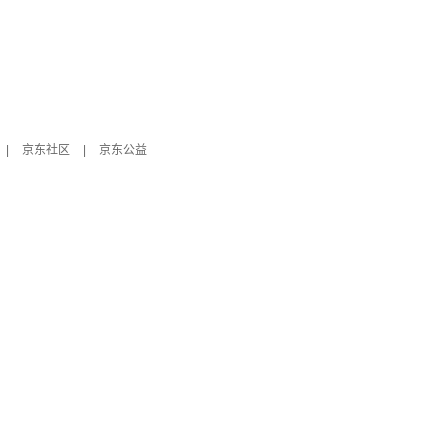
|
京东社区
|
京东公益