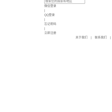
微信登录
|
QQ登录
|
忘记密码
|
立即注册
关于我们
|
联系我们
|