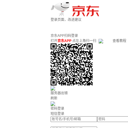
登录页面，改进建议
京东APP扫码登录
打开
京东APP
点左上角扫一扫
查看教程
服务器出错
刷新
密码登录
短信登录