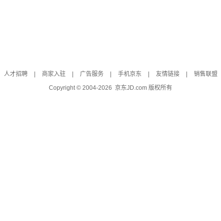
人才招聘
|
商家入驻
|
广告服务
|
手机京东
|
友情链接
|
销售联盟
Copyright © 2004-
2026
京东JD.com 版权所有