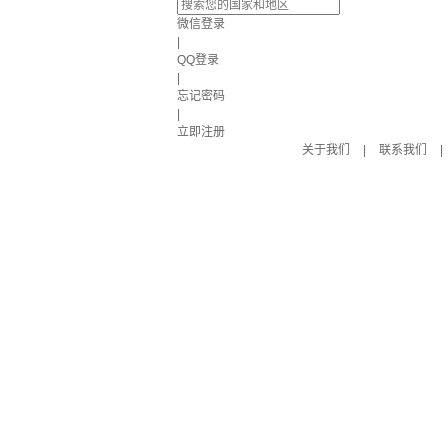
微信登录
|
QQ登录
|
忘记密码
|
立即注册
关于我们
|
联系我们
|