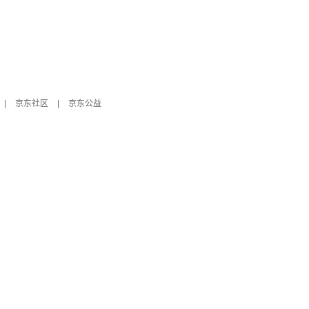
|
京东社区
|
京东公益