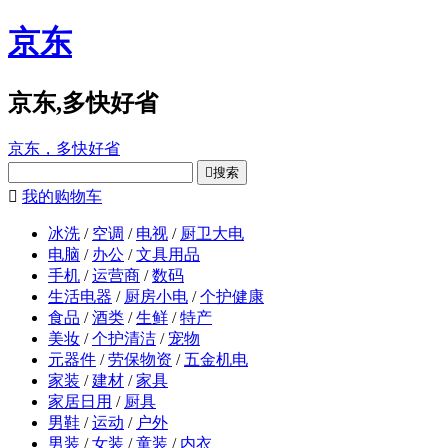
京东
京东,多快好省
京东，多快好省

搜索

我的购物车
冰洗
/
空调
/
电视
/
厨卫大电
电脑
/
办公
/
文具用品
手机
/
运营商
/
数码
生活电器
/
厨房小电
/
个护健康
食品
/
酒类
/
生鲜
/
特产
美妆
/
个护清洁
/
宠物
元器件
/
劳保物资
/
五金机电
家装
/
建材
/
家具
家居日用
/
厨具
男鞋
/
运动
/
户外
男装
/
女装
/
童装
/
内衣