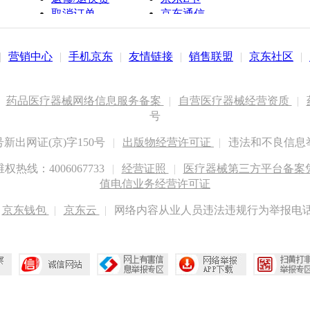
取消订单
京东通信
京鱼座智能
|
营销中心
|
手机京东
|
友情链接
|
销售联盟
|
京东社区
|
药品医疗器械网络信息服务备案
|
自营医疗器械经营资质
|
号
出网证(京)字150号
|
出版物经营许可证
|
违法和不良信息举报
权热线：4006067733
|
经营证照
|
医疗器械第三方平台备案凭证
值电信业务经营许可证
京东钱包
|
京东云
|
网络内容从业人员违法违规行为举报电话：400