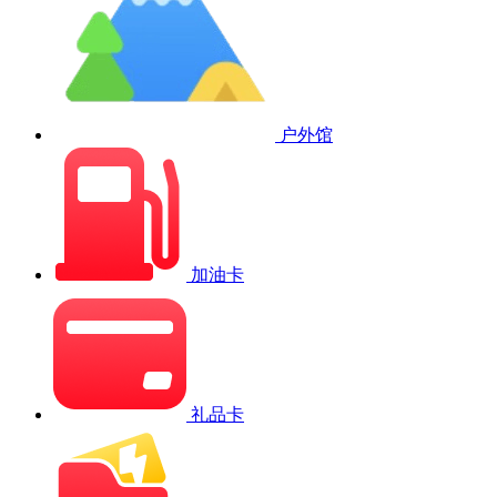
户外馆
加油卡
礼品卡