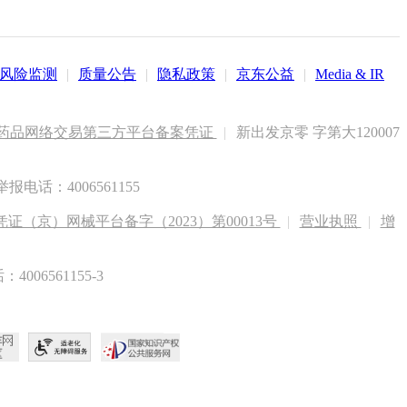
风险监测
|
质量公告
|
隐私政策
|
京东公益
|
Media & IR
药品网络交易第三方平台备案凭证
|
新出发京零 字第大120007
电话：4006561155
（京）网械平台备字（2023）第00013号
|
营业执照
|
增
6561155-3