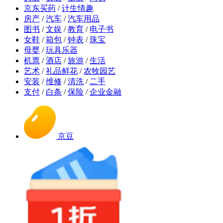
京东买药
/
计生情趣
房产
/
汽车
/
汽车用品
图书
/
文娱
/
教育
/
电子书
女鞋
/
箱包
/
钟表
/
珠宝
母婴
/
玩具乐器
机票
/
酒店
/
旅游
/
生活
艺术
/
礼品鲜花
/
农牧园艺
安装
/
维修
/
清洗
/
二手
支付
/
白条
/
保险
/
企业金融
京豆