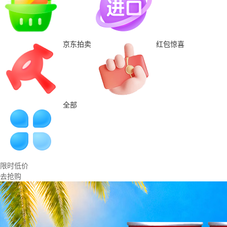
京东拍卖
红包惊喜
全部
限时低价
去抢购