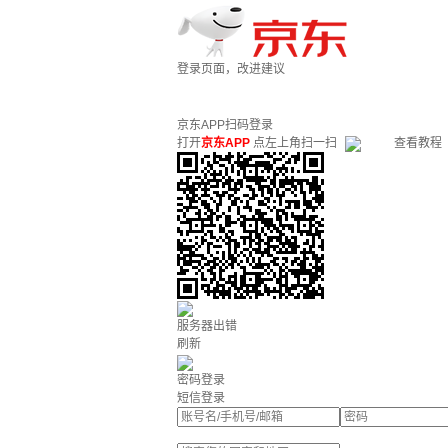
登录页面，改进建议
京东APP扫码登录
打开
京东APP
点左上角扫一扫
查看教程
服务器出错
刷新
密码登录
短信登录