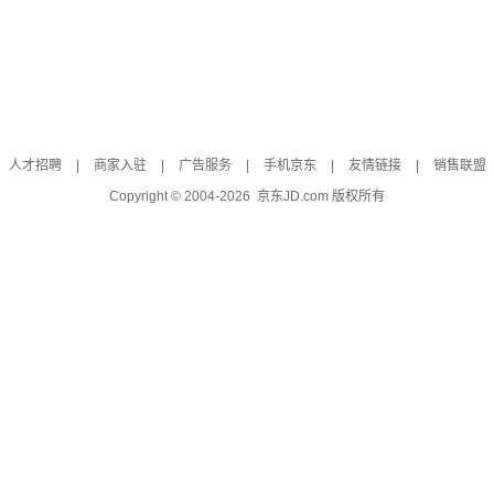
人才招聘
|
商家入驻
|
广告服务
|
手机京东
|
友情链接
|
销售联盟
Copyright © 2004-
2026
京东JD.com 版权所有