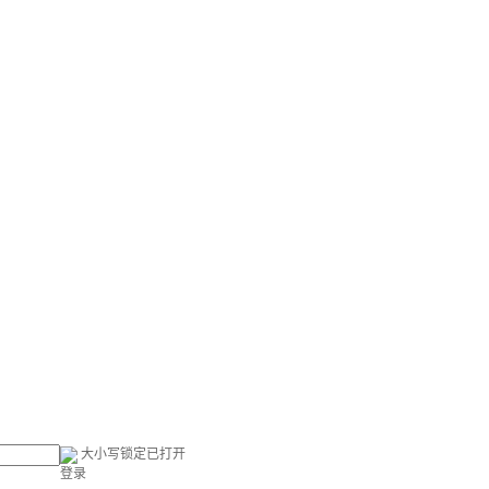
大小写锁定已打开
登录