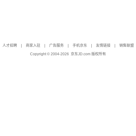
人才招聘
|
商家入驻
|
广告服务
|
手机京东
|
友情链接
|
销售联盟
Copyright © 2004-
2026
京东JD.com 版权所有