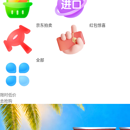
京东拍卖
红包惊喜
全部
限时低价
去抢购