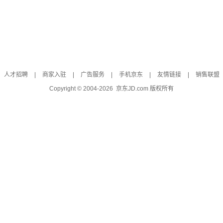
人才招聘
|
商家入驻
|
广告服务
|
手机京东
|
友情链接
|
销售联盟
Copyright © 2004-
2026
京东JD.com 版权所有