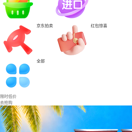
京东拍卖
红包惊喜
全部
限时低价
去抢购