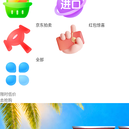
京东拍卖
红包惊喜
全部
限时低价
去抢购