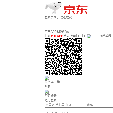
登录页面，改进建议
京东APP扫码登录
打开
京东APP
点左上角扫一扫
查看教程
服务器出错
刷新
密码登录
短信登录