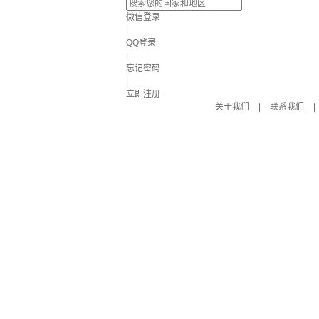
微信登录
|
QQ登录
|
忘记密码
|
立即注册
关于我们
|
联系我们
|