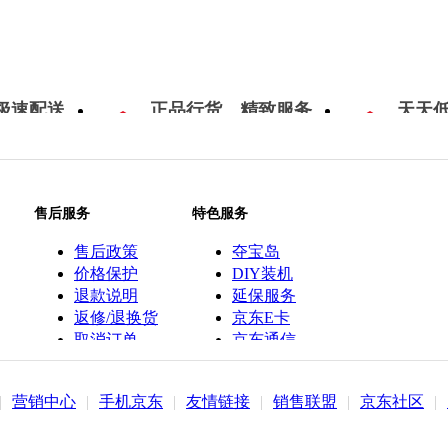
极速配送
正品行货，精致服务
天天
售后服务
特色服务
售后政策
夺宝岛
价格保护
DIY装机
退款说明
延保服务
返修/退换货
京东E卡
取消订单
京东通信
京鱼座智能
|
营销中心
|
手机京东
|
友情链接
|
销售联盟
|
京东社区
|