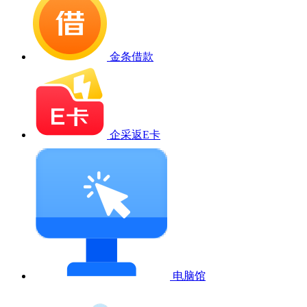
金条借款
企采返E卡
电脑馆