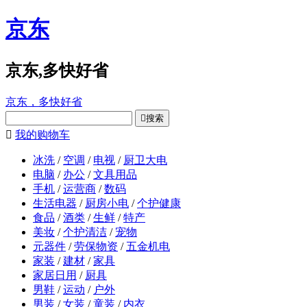
京东
京东,多快好省
京东，多快好省

搜索

我的购物车
冰洗
/
空调
/
电视
/
厨卫大电
电脑
/
办公
/
文具用品
手机
/
运营商
/
数码
生活电器
/
厨房小电
/
个护健康
食品
/
酒类
/
生鲜
/
特产
美妆
/
个护清洁
/
宠物
元器件
/
劳保物资
/
五金机电
家装
/
建材
/
家具
家居日用
/
厨具
男鞋
/
运动
/
户外
男装
/
女装
/
童装
/
内衣