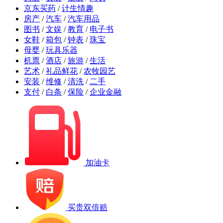
京东买药
/
计生情趣
房产
/
汽车
/
汽车用品
图书
/
文娱
/
教育
/
电子书
女鞋
/
箱包
/
钟表
/
珠宝
母婴
/
玩具乐器
机票
/
酒店
/
旅游
/
生活
艺术
/
礼品鲜花
/
农牧园艺
安装
/
维修
/
清洗
/
二手
支付
/
白条
/
保险
/
企业金融
加油卡
买贵双倍赔