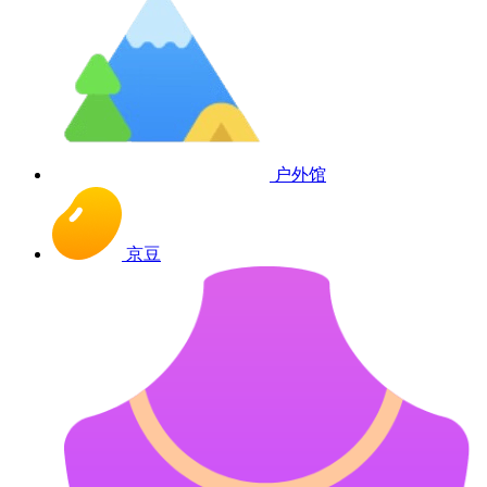
户外馆
京豆