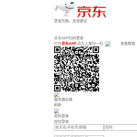
登录页面，改进建议
京东APP扫码登录
打开
京东APP
点左上角扫一扫
查看教程
服务器出错
刷新
密码登录
短信登录