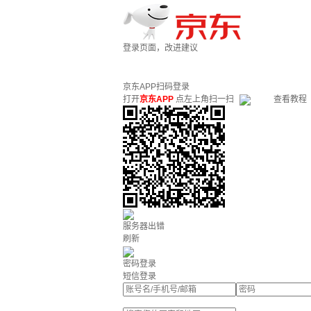
登录页面，改进建议
京东APP扫码登录
打开
京东APP
点左上角扫一扫
查看教程
服务器出错
刷新
密码登录
短信登录