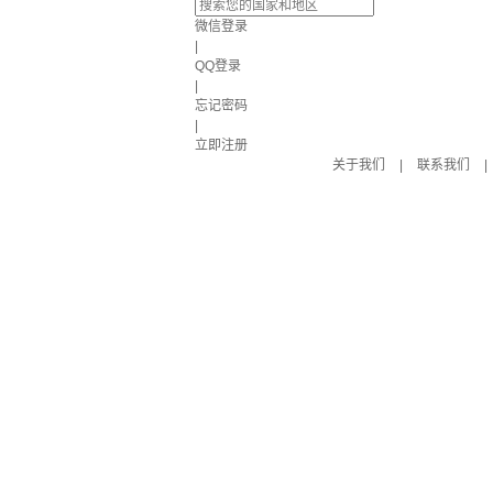
微信登录
|
QQ登录
|
忘记密码
|
立即注册
关于我们
|
联系我们
|