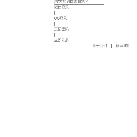
微信登录
|
QQ登录
|
忘记密码
|
立即注册
关于我们
|
联系我们
|