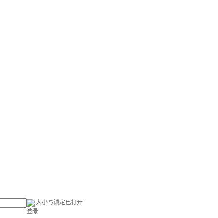
大小写锁定已打开
登录