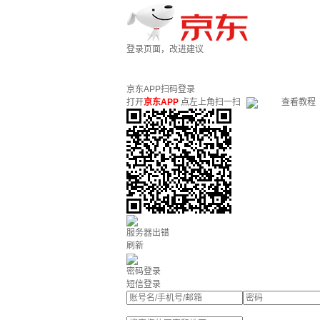
登录页面，改进建议
京东APP扫码登录
打开
京东APP
点左上角扫一扫
查看教程
服务器出错
刷新
密码登录
短信登录