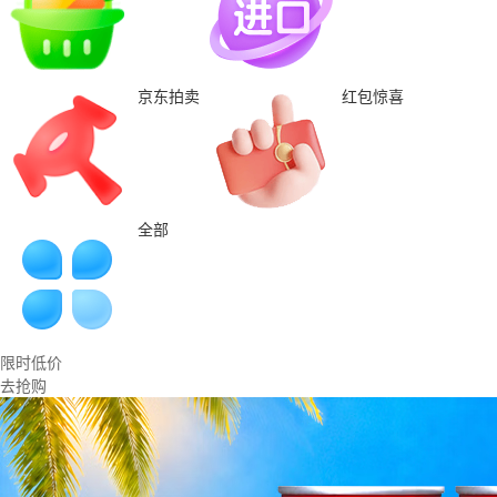
京东拍卖
红包惊喜
全部
限时低价
去抢购