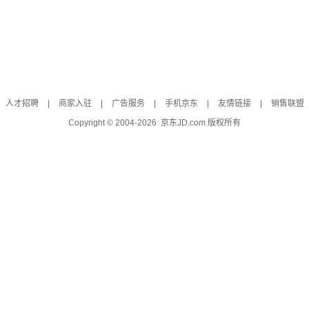
人才招聘
|
商家入驻
|
广告服务
|
手机京东
|
友情链接
|
销售联盟
Copyright © 2004-
2026
京东JD.com 版权所有