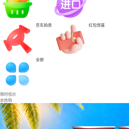
京东拍卖
红包惊喜
全部
限时低价
去抢购