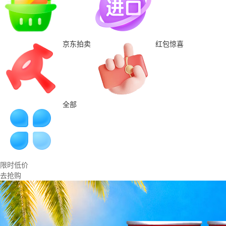
京东拍卖
红包惊喜
全部
限时低价
去抢购