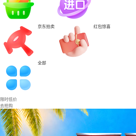
京东拍卖
红包惊喜
全部
限时低价
去抢购