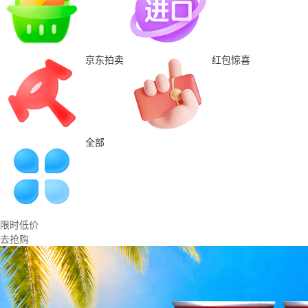
京东拍卖
红包惊喜
全部
限时低价
去抢购