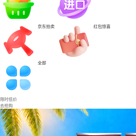
京东拍卖
红包惊喜
全部
限时低价
去抢购