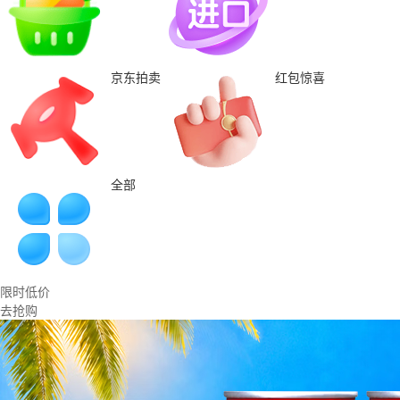
京东拍卖
红包惊喜
全部
限时低价
去抢购