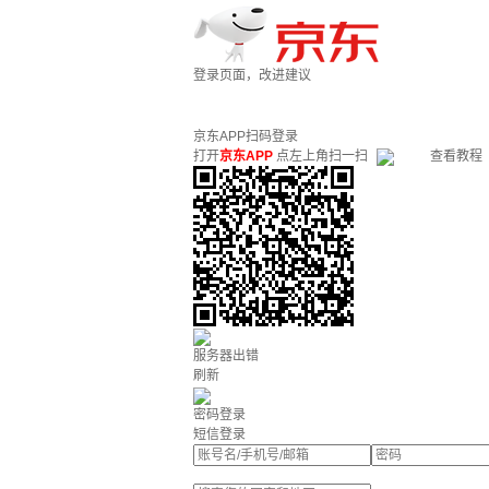
登录页面，改进建议
京东APP扫码登录
打开
京东APP
点左上角扫一扫
查看教程
服务器出错
刷新
密码登录
短信登录