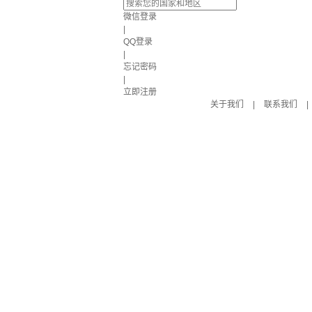
微信登录
|
QQ登录
|
忘记密码
|
立即注册
关于我们
|
联系我们
|