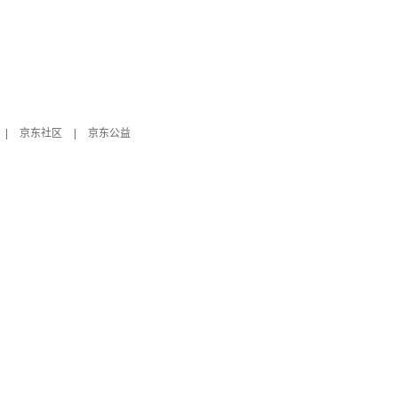
|
京东社区
|
京东公益