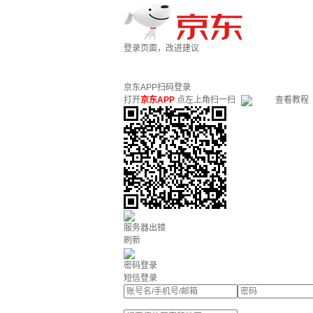
登录页面，改进建议
京东APP扫码登录
打开
京东APP
点左上角扫一扫
查看教程
服务器出错
刷新
密码登录
短信登录