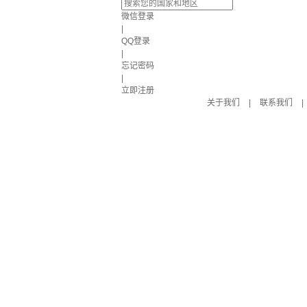
微信登录
|
QQ登录
|
忘记密码
|
立即注册
关于我们
|
联系我们
|