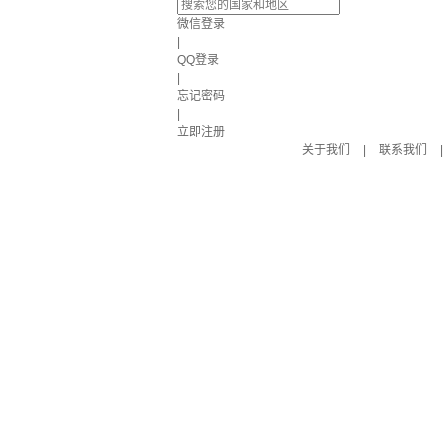
微信登录
|
QQ登录
|
忘记密码
|
立即注册
关于我们
|
联系我们
|