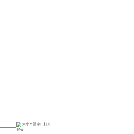
大小写锁定已打开
登录