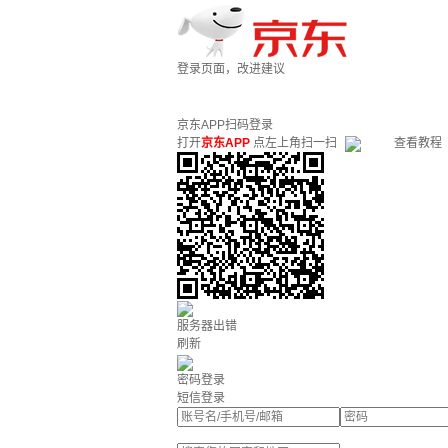
登录页面，改进建议
京东APP扫码登录
打开
京东APP
点左上角扫一扫
查看教程
服务器出错
刷新
密码登录
短信登录