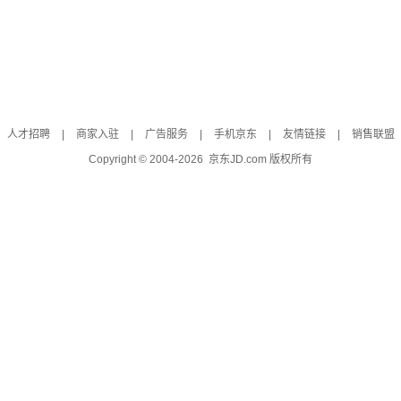
人才招聘
|
商家入驻
|
广告服务
|
手机京东
|
友情链接
|
销售联盟
Copyright © 2004-
2026
京东JD.com 版权所有