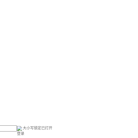
大小写锁定已打开
登录