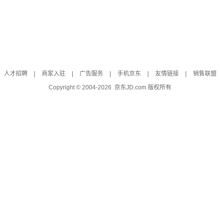
人才招聘
|
商家入驻
|
广告服务
|
手机京东
|
友情链接
|
销售联盟
Copyright © 2004-
2026
京东JD.com 版权所有