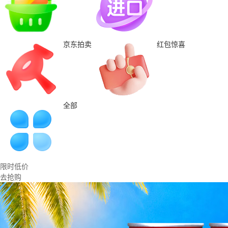
京东拍卖
红包惊喜
全部
限时低价
去抢购