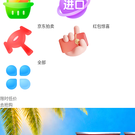
京东拍卖
红包惊喜
全部
限时低价
去抢购