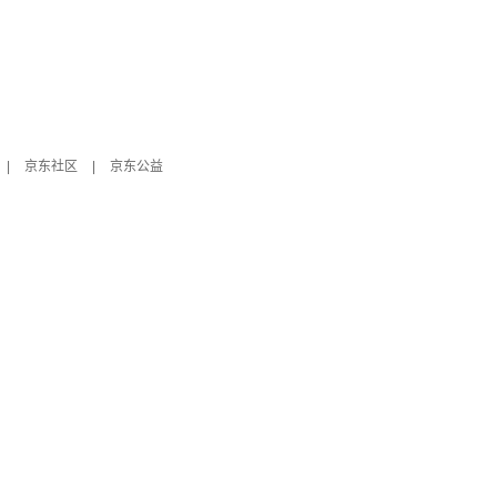
|
京东社区
|
京东公益