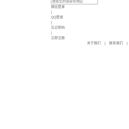
微信登录
|
QQ登录
|
忘记密码
|
立即注册
关于我们
|
联系我们
|