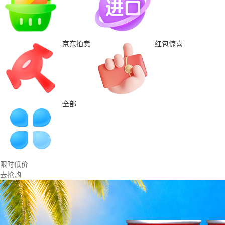
京东拍卖
红包惊喜
全部
限时低价
去抢购