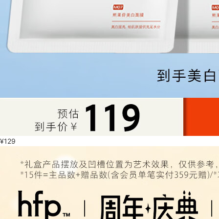
¥
129