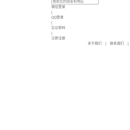
微信登录
|
QQ登录
|
忘记密码
|
立即注册
关于我们
|
联系我们
|