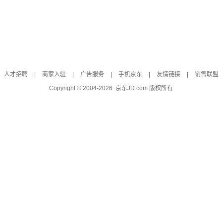
人才招聘
|
商家入驻
|
广告服务
|
手机京东
|
友情链接
|
销售联盟
Copyright © 2004-
2026
京东JD.com 版权所有