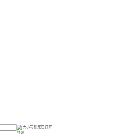
大小写锁定已打开
登录