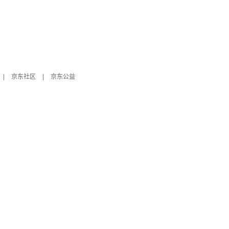
|
京东社区
|
京东公益